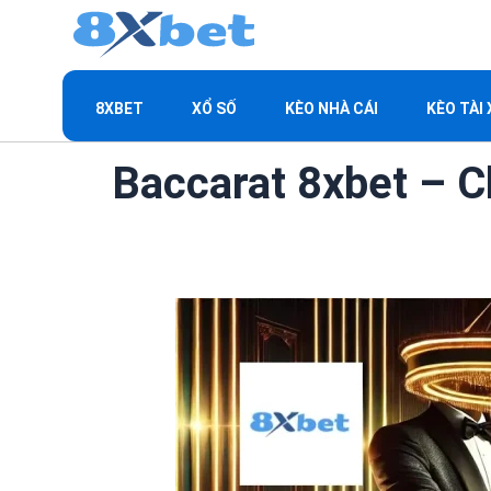
Nhảy
tới
nội
dung
8XBET
XỔ SỐ
KÈO NHÀ CÁI
KÈO TÀI 
Baccarat 8xbet – C