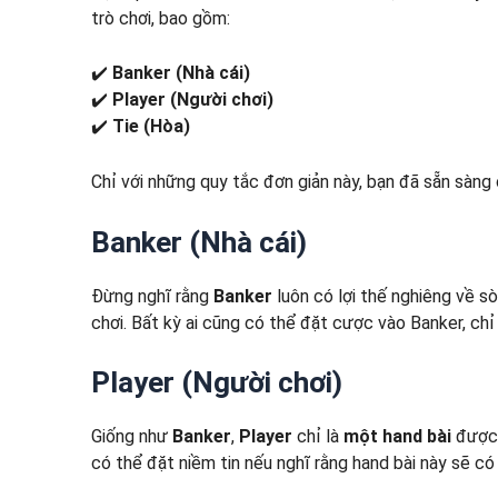
trò chơi, bao gồm:
✔️
Banker (Nhà cái)
✔️
Player (Người chơi)
✔️
Tie (Hòa)
Chỉ với những quy tắc đơn giản này, bạn đã sẵn sàng
Banker (Nhà cái)
Đừng nghĩ rằng
Banker
luôn có lợi thế nghiêng về s
chơi. Bất kỳ ai cũng có thể đặt cược vào Banker, ch
Player (Người chơi)
Giống như
Banker
,
Player
chỉ là
một hand bài
được 
có thể đặt niềm tin nếu nghĩ rằng hand bài này sẽ có