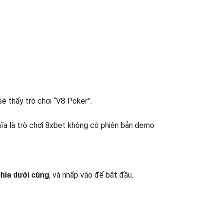
ẽ thấy trò chơi “V8 Poker”.
hĩa là trò chơi 8xbet không có phiên bản demo.
phía dưới cùng
, và nhấp vào để bắt đầu.