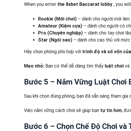
When you enter
the 8xbet Baccarat lobby
, you wil
Rookie (Mới chơi)
– dành cho người mới làm 
Amateur (Kiệm cựa)
– dành cho người có ch
Pro (Chuyên nghiệp)
– dành cho tay chơi lão
Star (Ngôi sao)
– dành cho cao thủ với mức
Hãy chọn phòng phù hợp với
trình độ và số vốn củ
Mẹo nhỏ:
Bạn có thể dễ dàng tìm thấy
luật chơi
và 
Bước 5 – Nắm Vững Luật Chơi 
Sau khi chọn đúng phòng, bạn đã sẵn sàng tham gia c
Việc nắm vững cách chơi sẽ giúp bạn
tự tin hơn
, đư
Bước 6 – Chọn Chế Độ Chơi và 