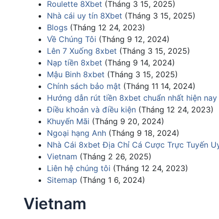
Roulette 8Xbet
(Tháng 3 15, 2025)
Nhà cái uy tín 8Xbet
(Tháng 3 15, 2025)
Blogs
(Tháng 12 24, 2023)
Về Chúng Tôi
(Tháng 9 12, 2024)
Lên 7 Xuống 8xbet
(Tháng 3 15, 2025)
Nạp tiền 8xbet
(Tháng 9 14, 2024)
Mậu Binh 8xbet
(Tháng 3 15, 2025)
Chính sách bảo mật
(Tháng 11 14, 2024)
Hướng dẫn rút tiền 8xbet chuẩn nhất hiện nay
Điều khoản và điều kiện
(Tháng 12 24, 2023)
Khuyến Mãi
(Tháng 9 20, 2024)
Ngoại hạng Anh
(Tháng 9 18, 2024)
Nhà Cái 8xbet Địa Chỉ Cá Cược Trực Tuyến Uy
Vietnam
(Tháng 2 26, 2025)
Liên hệ chúng tôi
(Tháng 12 24, 2023)
Sitemap
(Tháng 1 6, 2024)
Vietnam