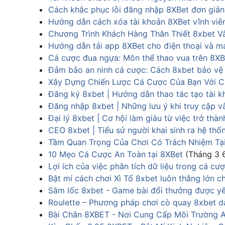
Cách khắc phục lỗi đăng nhập 8XBet đơn giả
Hướng dẫn cách xóa tài khoản 8XBet vĩnh viễn
Chương Trình Khách Hàng Thân Thiết 8xbet V
Hướng dẫn tải app 8XBet cho điện thoại và máy
Cá cược đua ngựa: Môn thể thao vua trên 8XB
Đảm bảo an ninh cá cược: Cách 8xbet bảo vệ 
Xây Dựng Chiến Lược Cá Cược Của Bạn Với 
Đăng ký 8xbet | Hướng dẫn thao tác tạo tài kh
Đăng nhập 8xbet | Những lưu ý khi truy cập v
Đại lý 8xbet | Cơ hội làm giàu từ việc trở thàn
CEO 8xbet | Tiểu sử người khai sinh ra hệ th
Tầm Quan Trọng Của Chơi Có Trách Nhiệm Tạ
10 Mẹo Cá Cược An Toàn tại 8XBet
(Tháng 3 
Lợi ích của việc phân tích dữ liệu trong cá cư
Bật mí cách chơi Xì Tố 8xbet luôn thắng lớn c
Sâm lốc 8xbet - Game bài đổi thưởng được yêu
Roulette – Phương pháp chơi cò quay 8xbet d
Bài Chắn 8XBET - Nơi Cung Cấp Môi Trường 