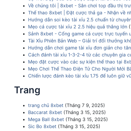
Về chúng tôi | 8xbet - Sân chơi top đầu thị t
Thể thao 8xbet | Đặt cược thả ga - Nhận về nh
Hướng dẫn soi kèo tài xỉu 2.5 chuẩn từ chuyên
Mẹo cá cược tài xỉu 2 2.5 hiệu quả thắng lớn
Sảnh 8xbet - Cổng game cá cược trực tuyến u
Tài Xỉu Phiên Bản Web – Giải trí đổi thưởng kh
Hướng dẫn chơi game tài xỉu đơn giản cho tân
Cách đánh tài xỉu 1-3-2-4 từ các chuyên gia c
Mẹo đặt cược vào các sự kiện thể thao tại 8x
Mẹo Chơi Thể Thao Điện Tử Cho Người Mới B
Chiến lược đánh kèo tài xỉu 1.75 để luôn giữ 
Trang
trang chủ 8xbet
(Tháng 7 9, 2025)
Baccarat 8xbet
(Tháng 3 15, 2025)
Mega Ball 8xbet
(Tháng 3 15, 2025)
Sic Bo 8xbet
(Tháng 3 15, 2025)