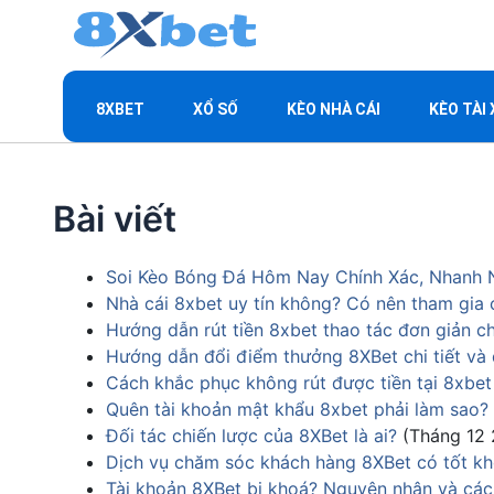
Nhảy
tới
nội
dung
8XBET
XỔ SỐ
KÈO NHÀ CÁI
KÈO TÀI 
Bài viết
Soi Kèo Bóng Đá Hôm Nay Chính Xác, Nhanh 
Nhà cái 8xbet uy tín không? Có nên tham gia
Hướng dẫn rút tiền 8xbet thao tác đơn giản ch
Hướng dẫn đổi điểm thưởng 8XBet chi tiết và 
Cách khắc phục không rút được tiền tại 8xbet
Quên tài khoản mật khẩu 8xbet phải làm sao? 
Đối tác chiến lược của 8XBet là ai?
(Tháng 12 
Dịch vụ chăm sóc khách hàng 8XBet có tốt k
Tài khoản 8XBet bị khoá? Nguyên nhân và cá