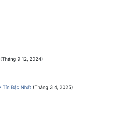
(Tháng 9 12, 2024)
 Tín Bậc Nhất
(Tháng 3 4, 2025)