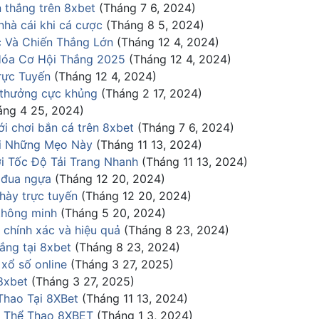
n thắng trên 8xbet
(Tháng 7 6, 2024)
nhà cái khi cá cược
(Tháng 8 5, 2024)
 Và Chiến Thắng Lớn
(Tháng 12 4, 2024)
Hóa Cơ Hội Thắng 2025
(Tháng 12 4, 2024)
rực Tuyến
(Tháng 12 4, 2024)
 thưởng cực khủng
(Tháng 2 17, 2024)
áng 4 25, 2024)
i chơi bắn cá trên 8xbet
(Tháng 7 6, 2024)
ới Những Mẹo Này
(Tháng 11 13, 2024)
i Tốc Độ Tải Trang Nhanh
(Tháng 11 13, 2024)
 đua ngựa
(Tháng 12 20, 2024)
hày trực tuyến
(Tháng 12 20, 2024)
 thông minh
(Tháng 5 20, 2024)
i chính xác và hiệu quả
(Tháng 8 23, 2024)
hắng tại 8xbet
(Tháng 8 23, 2024)
xổ số online
(Tháng 3 27, 2025)
8xbet
(Tháng 3 27, 2025)
Thao Tại 8XBet
(Tháng 11 13, 2024)
o Thể Thao 8XBET
(Tháng 1 3, 2024)