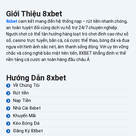
Giới Thiệu 8xbet
8xbet
cam kết mang đến hệ thống nạp – rút tiền nhanh chóng,
an toàn tuyệt đối cùng dịch vụ hỗ trợ 24/7 chuyên nghiệp.
Người chơi có thể tận hưởng hàng loạt trò chơi đỉnh cao như xổ
số, casino trực tuyến, bắn cá, cá cược thể thao, bóng đá và đua
ngựa với hình ảnh sắc nét, âm thanh sống động. Với uy tín vững
chắc và công nghệ bảo mật tiên tiến, 8XBET khẳng định vị thế
nền tảng cá cược an toàn hàng đầu châu Á.
Hướng Dẫn 8xbet
Về Chúng Tôi
Rút tiền
Nạp Tiền
Nhà Cái 8xbet
Khuyến Mãi
Kèo Bóng Đá
Đăng Ký 8Xbet