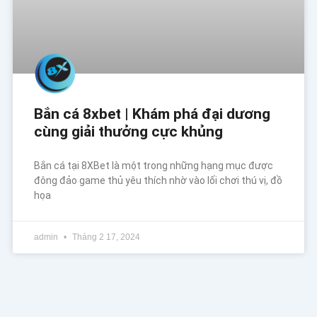
Bắn cá 8xbet | Khám phá đại dương
cùng giải thưởng cực khủng
Bắn cá tại 8XBet là một trong những hạng mục được
đông đảo game thủ yêu thích nhờ vào lối chơi thú vị, đồ
họa
admin
Tháng 2 17, 2024