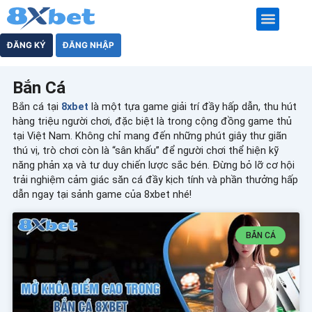
Nhảy
tới
nội
KÈO NHÀ CÁI
KÈO TÀI XỈU
CÁ CƯỢC THỂ THAO
CÁ CƯỢC BÓNG ĐÁ
LIVE CASINO
ĐĂNG KÝ
ĐĂNG NHẬP
dung
Bắn Cá
Bắn cá tại
8xbet
là một tựa game giải trí đầy hấp dẫn, thu hút
hàng triệu người chơi, đặc biệt là trong cộng đồng game thủ
tại Việt Nam. Không chỉ mang đến những phút giây thư giãn
thú vị, trò chơi còn là “sân khấu” để người chơi thể hiện kỹ
năng phản xạ và tư duy chiến lược sắc bén. Đừng bỏ lỡ cơ hội
trải nghiệm cảm giác săn cá đầy kịch tính và phần thưởng hấp
dẫn ngay tại sảnh game của 8xbet nhé!
BẮN CÁ