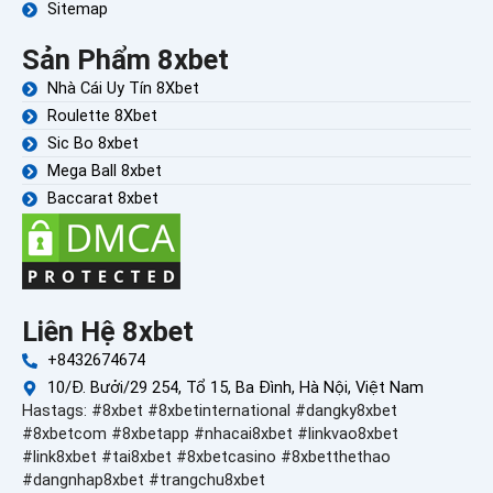
Sitemap
Sản Phẩm 8xbet
Nhà Cái Uy Tín 8Xbet
Roulette 8Xbet
Sic Bo 8xbet
Mega Ball 8xbet
Baccarat 8xbet
Liên Hệ 8xbet
+8432674674
10/Đ. Bưởi/29 254, Tổ 15, Ba Đình, Hà Nội, Việt Nam
Hastags: #8xbet #8xbetinternational #dangky8xbet
#8xbetcom #8xbetapp #nhacai8xbet #linkvao8xbet
#link8xbet #tai8xbet #8xbetcasino #8xbetthethao
#dangnhap8xbet #trangchu8xbet