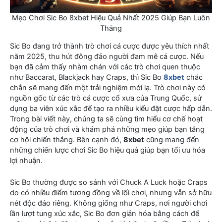
Mẹo Chơi Sic Bo 8xbet Hiệu Quả Nhất 2025 Giúp Bạn Luôn
Thắng
Sic Bo đang trở thành trò chơi cá cược được yêu thích nhất
năm 2025, thu hút đông đảo người đam mê cá cược. Nếu
bạn đã cảm thấy nhàm chán với các trò chơi quen thuộc
như Baccarat, Blackjack hay Craps, thì Sic Bo
8xbet
chắc
chắn sẽ mang đến một trải nghiệm mới lạ. Trò chơi này có
nguồn gốc từ các trò cá cược cổ xưa của Trung Quốc, sử
dụng ba viên xúc xắc để tạo ra nhiều kiểu đặt cược hấp dẫn.
Trong bài viết này, chúng ta sẽ cùng tìm hiểu cơ chế hoạt
động của trò chơi và khám phá những mẹo giúp bạn tăng
cơ hội chiến thắng. Bên cạnh đó,
8xbet
cũng mang đến
những chiến lược chơi Sic Bo hiệu quả giúp bạn tối ưu hóa
lợi nhuận.
Sic Bo thường được so sánh với Chuck A Luck hoặc Craps
do có nhiều điểm tương đồng về lối chơi, nhưng vẫn sở hữu
nét độc đáo riêng. Không giống như Craps, nơi người chơi
lần lượt tung xúc xắc, Sic Bo đơn giản hóa bằng cách để