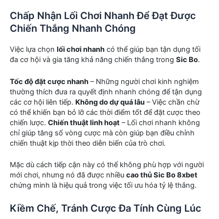
Chấp Nhận Lối Chơi Nhanh Để Đạt Được
Chiến Thắng Nhanh Chóng
Việc lựa chọn
lối chơi nhanh
có thể giúp bạn tận dụng tối
đa cơ hội và gia tăng khả năng chiến thắng trong
Sic Bo
.
Tốc độ đặt cược nhanh
– Những người chơi kinh nghiệm
thường thích đưa ra quyết định nhanh chóng để tận dụng
các cơ hội liên tiếp.
Không do dự quá lâu
– Việc chần chừ
có thể khiến bạn bỏ lỡ các thời điểm tốt để đặt cược theo
chiến lược.
Chiến thuật linh hoạt
– Lối chơi nhanh không
chỉ giúp tăng số vòng cược mà còn giúp bạn điều chỉnh
chiến thuật kịp thời theo diễn biến của trò chơi.
Mặc dù cách tiếp cận này có thể không phù hợp với người
mới chơi, nhưng nó đã được nhiều
cao thủ Sic Bo 8xbet
chứng minh là hiệu quả trong việc tối ưu hóa tỷ lệ thắng.
Kiềm Chế, Tránh Cược Đa Tính Cùng Lúc