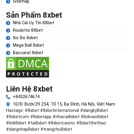
Sitemap
Sản Phẩm 8xbet
Nhà Cái Uy Tín 8Xbet
Roulette 8Xbet
Sic Bo 8xbet
Mega Ball 8xbet
Baccarat 8xbet
Liên Hệ 8xbet
+8432674674
10/Đ. Bưởi/29 254, Tổ 15, Ba Đình, Hà Nội, Việt Nam
Hastags: #8xbet #8xbetinternational #dangky8xbet
#8xbetcom #8xbetapp #nhacai8xbet #linkvao8xbet
#link8xbet #tai8xbet #8xbetcasino #8xbetthethao
#dangnhap8xbet #trangchu8xbet