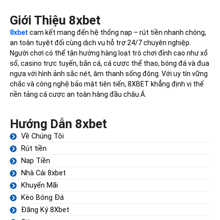
Giới Thiệu 8xbet
8xbet
cam kết mang đến hệ thống nạp – rút tiền nhanh chóng,
an toàn tuyệt đối cùng dịch vụ hỗ trợ 24/7 chuyên nghiệp.
Người chơi có thể tận hưởng hàng loạt trò chơi đỉnh cao như xổ
số, casino trực tuyến, bắn cá, cá cược thể thao, bóng đá và đua
ngựa với hình ảnh sắc nét, âm thanh sống động. Với uy tín vững
chắc và công nghệ bảo mật tiên tiến, 8XBET khẳng định vị thế
nền tảng cá cược an toàn hàng đầu châu Á.
Hướng Dẫn 8xbet
Về Chúng Tôi
Rút tiền
Nạp Tiền
Nhà Cái 8xbet
Khuyến Mãi
Kèo Bóng Đá
Đăng Ký 8Xbet