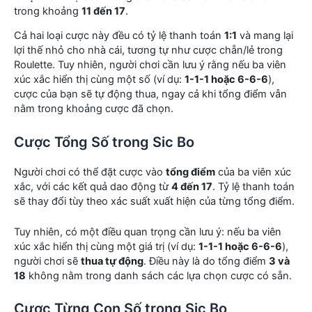
trong khoảng
11 đến 17
.
Cả hai loại cược này đều có tỷ lệ thanh toán
1:1
và mang lại
lợi thế nhỏ cho nhà cái, tương tự như cược chẵn/lẻ trong
Roulette. Tuy nhiên, người chơi cần lưu ý rằng nếu ba viên
xúc xắc hiển thị cùng một số (ví dụ:
1-1-1 hoặc 6-6-6
),
cược của bạn sẽ tự động thua, ngay cả khi tổng điểm vẫn
nằm trong khoảng cược đã chọn.
Cược Tổng Số trong Sic Bo
Người chơi có thể đặt cược vào
tổng điểm
của ba viên xúc
xắc, với các kết quả dao động từ
4 đến 17
. Tỷ lệ thanh toán
sẽ thay đổi tùy theo xác suất xuất hiện của từng tổng điểm.
Tuy nhiên, có một điều quan trọng cần lưu ý: nếu ba viên
xúc xắc hiển thị cùng một giá trị (ví dụ:
1-1-1 hoặc 6-6-6
),
người chơi sẽ
thua tự động
. Điều này là do tổng điểm
3 và
18
không nằm trong danh sách các lựa chọn cược có sẵn.
Cược Từng Con Số trong Sic Bo