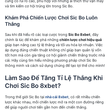
cũng có rủi ro cao, phù hợp với những ai thích thử vận may
và tìm kiếm cơ hội trúng lớn trong Sic Bo.
Khám Phá Chiến Lược Chơi Sic Bo Luôn
Thắng
Sau khi đã hiểu rõ các loại cược trong
Sic Bo 8xbet
, đây
chính là lúc để khám phá những
chiến lược chơi hiệu quả
giúp bạn nâng cao tỷ lệ thắng và tối ưu hóa lợi nhuận. Việc
áp dụng đúng chiến thuật không chỉ giúp bạn quản lý vốn
tốt hơn mà còn gia tăng cơ hội giành chiến thắng trước nhà
cái. Hãy cùng tìm hiểu những phương pháp chơi Sic Bo
thông minh và cách sử dụng chúng để tạo lợi thế cho mình!
Làm Sao Để Tăng Tỉ Lệ Thắng Khi
Chơi Sic Bo 8xbet?
Trong thế giới Sic Bo tại
nhà cái 8xbet
, có rất nhiều chiến
lược khác nhau, mỗi chiến lược mở ra một con đường riêng
để giúp người chơi tiến gần hơn đến chiến thắng.