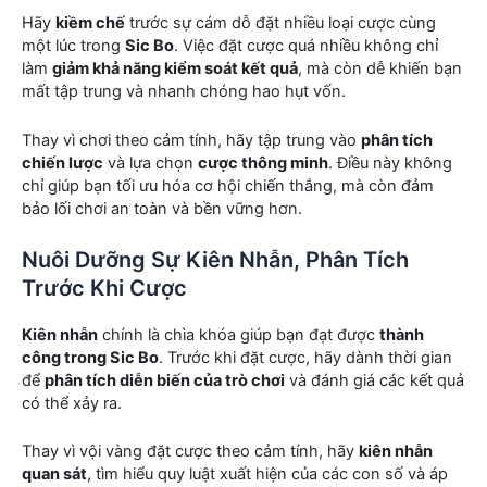
Hãy
kiềm chế
trước sự cám dỗ đặt nhiều loại cược cùng
một lúc trong
Sic Bo
. Việc đặt cược quá nhiều không chỉ
làm
giảm khả năng kiểm soát kết quả
, mà còn dễ khiến bạn
mất tập trung và nhanh chóng hao hụt vốn.
Thay vì chơi theo cảm tính, hãy tập trung vào
phân tích
chiến lược
và lựa chọn
cược thông minh
. Điều này không
chỉ giúp bạn tối ưu hóa cơ hội chiến thắng, mà còn đảm
bảo lối chơi an toàn và bền vững hơn.
Nuôi Dưỡng Sự Kiên Nhẫn, Phân Tích
Trước Khi Cược
Kiên nhẫn
chính là chìa khóa giúp bạn đạt được
thành
công trong Sic Bo
. Trước khi đặt cược, hãy dành thời gian
để
phân tích diễn biến của trò chơi
và đánh giá các kết quả
có thể xảy ra.
Thay vì vội vàng đặt cược theo cảm tính, hãy
kiên nhẫn
quan sát
, tìm hiểu quy luật xuất hiện của các con số và áp