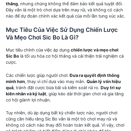
thắng
, nhưng chúng không thể đảm bảo kết quả tuyệt đối.
Đây vẫn là một trò chơi dựa trên may rủi, và không có cách
nào để dự đoán chính xác kết quả của mỗi lần tung xúc xắc.
Mục Tiêu Của Việc Sử Dụng Chiến Lược
Và Mẹo Chơi Sic Bo Là Gì?
Mục tiêu chính của việc áp dụng
chiến lược và mẹo chơi
Sic Bo
là tối ưu hóa cơ hội thắng và cải thiện trải nghiệm cá
cược.
Các chiến lược giúp người chơi:
Đưa ra quyết định thông
minh hơn
, thay vì chỉ dựa vào may mắn.
Quản lý vốn hiệu
quả
, tránh đặt cược bừa bãi và kiểm soát rủi ro.
Duy trì sự
kiên nhẫn và kỷ luật
, giúp kéo dài thời gian chơi và gia tăng
cơ hội giành lợi nhuận.
Tuy nhiên, dù áp dụng bất kỳ chiến lược nào, người chơi
cũng cần hiểu rằng Sic Bo vẫn là một trò chơi may rủi và
không có cách nào thay đổi hoàn toàn kết quả. Vì vậy, chơi