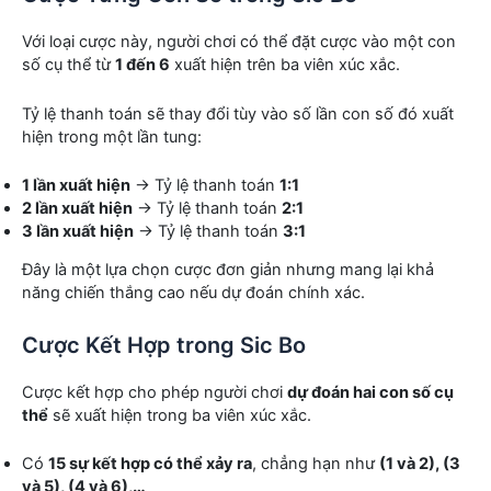
Với loại cược này, người chơi có thể đặt cược vào một con
số cụ thể từ
1 đến 6
xuất hiện trên ba viên xúc xắc.
Tỷ lệ thanh toán sẽ thay đổi tùy vào số lần con số đó xuất
hiện trong một lần tung:
1 lần xuất hiện
→ Tỷ lệ thanh toán
1:1
2 lần xuất hiện
→ Tỷ lệ thanh toán
2:1
3 lần xuất hiện
→ Tỷ lệ thanh toán
3:1
Đây là một lựa chọn cược đơn giản nhưng mang lại khả
năng chiến thắng cao nếu dự đoán chính xác.
Cược Kết Hợp trong Sic Bo
Cược kết hợp cho phép người chơi
dự đoán hai con số cụ
thể
sẽ xuất hiện trong ba viên xúc xắc.
Có
15 sự kết hợp có thể xảy ra
, chẳng hạn như
(1 và 2), (3
và 5), (4 và 6),…