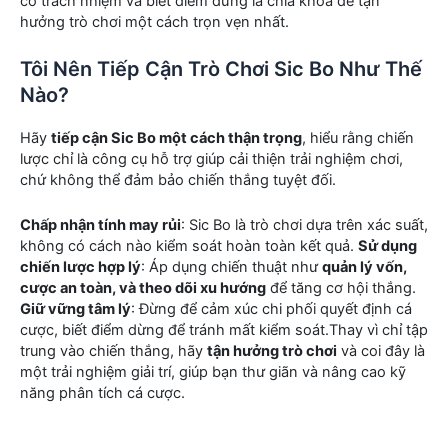
có trách nhiệm và biết điểm dừng là chìa khóa để tận
hưởng trò chơi một cách trọn vẹn nhất.
Tôi Nên Tiếp Cận Trò Chơi Sic Bo Như Thế
Nào?
Hãy
tiếp cận Sic Bo một cách thận trọng
, hiểu rằng chiến
lược chỉ là công cụ hỗ trợ giúp cải thiện trải nghiệm chơi,
chứ không thể đảm bảo chiến thắng tuyệt đối.
Chấp nhận tính may rủi
: Sic Bo là trò chơi dựa trên xác suất,
không có cách nào kiểm soát hoàn toàn kết quả.
Sử dụng
chiến lược hợp lý
: Áp dụng chiến thuật như
quản lý vốn,
cược an toàn, và theo dõi xu hướng
để tăng cơ hội thắng.
Giữ vững tâm lý
: Đừng để cảm xúc chi phối quyết định cá
cược, biết điểm dừng để tránh mất kiểm soát.Thay vì chỉ tập
trung vào chiến thắng, hãy
tận hưởng trò chơi
và coi đây là
một trải nghiệm giải trí, giúp bạn thư giãn và nâng cao kỹ
năng phân tích cá cược.