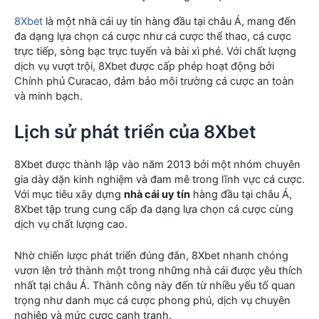
8Xbet
là một nhà cái uy tín hàng đầu tại châu Á, mang đến
đa dạng lựa chọn cá cược như cá cược thể thao, cá cược
trực tiếp, sòng bạc trực tuyến và bài xì phé. Với chất lượng
dịch vụ vượt trội, 8Xbet được cấp phép hoạt động bởi
Chính phủ Curacao, đảm bảo môi trường cá cược an toàn
và minh bạch.
Lịch sử phát triển của 8Xbet
8Xbet được thành lập vào năm 2013 bởi một nhóm chuyên
gia dày dặn kinh nghiệm và đam mê trong lĩnh vực cá cược.
Với mục tiêu xây dựng
nhà cái uy tín
hàng đầu tại châu Á,
8Xbet tập trung cung cấp đa dạng lựa chọn cá cược cùng
dịch vụ chất lượng cao.
Nhờ chiến lược phát triển đúng đắn, 8Xbet nhanh chóng
vươn lên trở thành một trong những nhà cái được yêu thích
nhất tại châu Á. Thành công này đến từ nhiều yếu tố quan
trọng như danh mục cá cược phong phú, dịch vụ chuyên
nghiệp và mức cược cạnh tranh.