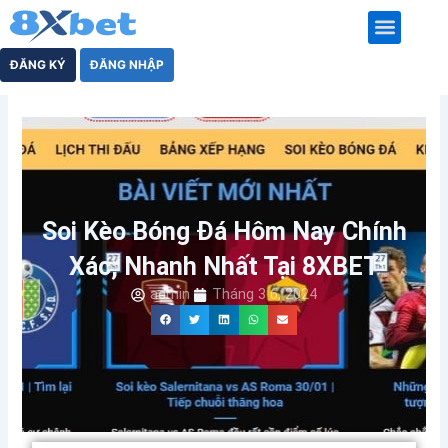
Nhảy
tới
nội
KÈO NHÀ CÁI
KÈO TÀI XỈU
CÁ CƯỢC THỂ THAO
CÁ CƯỢC BÓNG ĐÁ
LIVE CASINO
ĐĂNG KÝ
ĐĂNG NHẬP
dung
Soi Kèo Bóng Đá Hôm Nay Chính
Xác, Nhanh Nhất Tại 8XBET
admin
Tháng 3 6, 2024