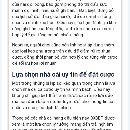
của hai đội bóng, bao gồm phong độ thi đấu, sức
mạnh đội hình, hiệu suất ghi bàn,… Đặc biệt, đừng bỏ
qua lịch sử đối đầu giữa hai đội để có cái nhìn tổng
quan và chính xác hơn. Điều này giúp bạn đánh giá khả
năng ghi bàn của từng đội, từ đó lựa chọn mức cược
hợp lý để gia tăng cơ hội chiến thắng.
Ngoài ra, người chơi cũng nên linh hoạt áp dụng thêm
các loại kèo phụ trong trận đấu để giảm rủi ro thua
cược, đồng thời phân bổ vốn hợp lý cho từng ván cược
để tối ưu hóa lợi nhuận.
Lựa chọn nhà cái uy tín để đặt cược
Một trong những bí kíp soi kèo quan trọng chính là lựa
chọn nhà cái cá cược uy tín và minh bạch. Điều này
không chỉ giúp bet thủ tránh được các rủi ro lừa đảo
mà còn đảm bảo an toàn tuyệt đối cho thông tin cá
nhân và các giao dịch tài chính.
Trong số các nhà cái hàng đầu hiện nay, 8XBET được
xem là một lựa chọn lý tưởng, mang đến trải nghiệm