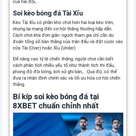
của hai đội,…
Soi kèo bóng đá Tài Xỉu
Kèo Tài Xỉu có phần khó chơi hơn hai loại kèo trên,
nhưng lại mang đến cơ hội thắng thưởng hấp dẫn.
Cách chơi khá đơn giản: người tham gia chỉ cần dự
đoán tổng số bàn thắng của trận đấu và đặt cược vào
cửa Tài (Over) hoặc Xỉu (Under).
Để nâng cao tỷ lệ chiến thắng, người chơi cần biết
cách phân tích nhiều yếu tố như thành tích thi đấu,
phong độ đội bóng, lịch sử ghi bàn,… Qua đó, có thể
đưa ra nhận định chính xác và tối ưu hóa cơ hội chiến
thắng.
Bí kíp soi kèo bóng đá tại
8XBET chuẩn chỉnh nhất