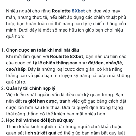
Nhiều người cho rằng
Roulette
8Xbet
chỉ dựa vào may
mắn, nhưng thực tế, nếu biết áp dụng các chiến thuật phù
hợp, bạn hoàn toàn có thể nâng cao tỷ lệ chiến thắng của
mình. Dưới đây là một số mẹo hữu ích giúp bạn chơi hiệu
quả hơn:
Chọn cược an toàn khi mới bắt đầu
Khi mới làm quen với
Roulette 8Xbet
, bạn nên ưu tiên các
cửa cược có
tỷ lệ chiến thắng cao
như
đỏ/đen, chẵn/lẻ,
cao/thấp
. Đây là những loại cược đơn giản, có khả năng
thắng cao và giúp bạn rèn luyện kỹ năng cá cược mà không
quá rủi ro.
Quản lý tài chính hợp lý
Việc kiểm soát nguồn vốn là điều cực kỳ quan trọng. Bạn
nên đặt ra
giới hạn cược
, tránh việc gỡ gạc bằng cách đặt
cược lớn hơn sau khi thua. Đưa ra quyết định trong trạng
thái căng thẳng có thể khiến bạn mất nhiều hơn.
Học hỏi và theo dõi lịch sử quay
Tham khảo kinh nghiệm từ những người chơi khác hoặc
quan sát
lịch sử kết quả
có thể giúp bạn nắm bắt quy luật