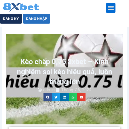
Nhảy
tới
nội
KÈO NHÀ CÁI
KÈO TÀI XỈU
CÁ CƯỢC THỂ THAO
CÁ CƯỢC BÓNG ĐÁ
LIVE CASINO
ĐĂNG KÝ
ĐĂNG NHẬP
dung
Kèo chấp 0,75 8xbet – Kinh
nghiệm soi kèo hiệu quả, luôn
thắng lớn
admin
Tháng 7 6, 2024