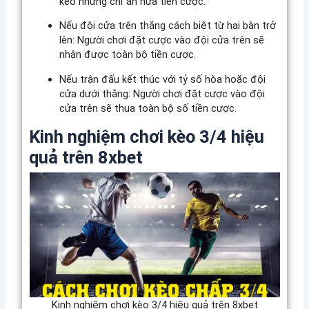
kèo nhưng chỉ ăn nửa tiền cược.
Nếu đội cửa trên thắng cách biệt từ hai bàn trở
lên: Người chơi đặt cược vào đội cửa trên sẽ
nhận được toàn bộ tiền cược.
Nếu trận đấu kết thúc với tỷ số hòa hoặc đội
cửa dưới thắng: Người chơi đặt cược vào đội
cửa trên sẽ thua toàn bộ số tiền cược.
Kinh nghiệm chơi kèo 3/4 hiệu
quả trên 8xbet
Kinh nghiệm chơi kèo 3/4 hiệu quả trên 8xbet