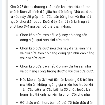
Kèo 0.75 8xbet thường xuất hiện khi trận đấu có sự
chênh lệch về trình độ giữa hai đội bóng. Nhà cái đưa
ra kèo này để giúp trận đấu cân bằng hơn và thu hút
người chơi đặt cược. Dưới đây là một vài kinh nghiệm
chơi kèo 3/4 mà bạn có thể tham khảo:
Chọn kèo cửa trên nếu đội này có hàng tấn
công hiệu quả hơn đội cửa dưới.
Chọn kèo cửa dưới nếu đội này đá tại sân nhà
và đội cửa trên có hàng công gần như cân bằng
với đội cửa dưới.
Chọn kèo cửa trên nếu đội này đá tại sân nhà
và có hàng công tương đương với đội cửa dưới.
Nếu kèo chấp 3/4 với tiền ăn khoảng 0.8 trở lên
mà tiền ăn không ngừng giảm liên tục trước khi
trận đấu diễn ra, đặc biệt là 30 phút trước khi
bóng lăn, thì kinh nghiệm là chọn đội chủ nhà.
Để chắc chắn hơn, bạn có thể để trận đấu diễn